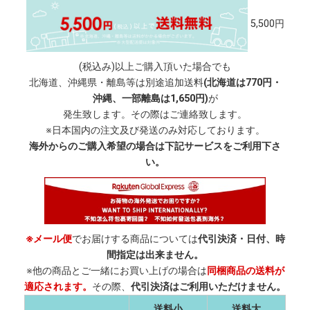
5,500円
(税込み)以上ご購入頂いた場合でも
北海道、沖縄県・離島等は別途追加送料
(北海道は770円・
沖縄、一部離島は1,650円)
が
発生致します。その際はご連絡致します。
※日本国内の注文及び発送のみ対応しております。
海外からのご購入希望の場合は下記サービスをご利用下さ
い。
※メール便
でお届けする商品については
代引決済・日付、時
間指定は出来ません。
※他の商品とご一緒にお買い上げの場合は
同梱商品の送料が
適応されます。
その際、
代引決済はご利用いただけません。
送料小
送料大