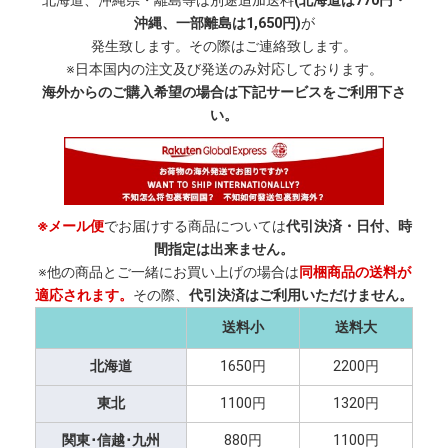
北海道、沖縄県・離島等は別途追加送料
(北海道は770円・
沖縄、一部離島は1,650円)
が
発生致します。その際はご連絡致します。
※日本国内の注文及び発送のみ対応しております。
海外からのご購入希望の場合は下記サービスをご利用下さ
い。
※メール便
でお届けする商品については
代引決済・日付、時
間指定は出来ません。
※他の商品とご一緒にお買い上げの場合は
同梱商品の送料が
適応されます。
その際、
代引決済はご利用いただけません。
送料小
送料大
北海道
1650円
2200円
東北
1100円
1320円
関東･信越･九州
880円
1100円