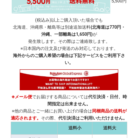
5,500円
(税込み)以上ご購入頂いた場合でも
北海道、沖縄県・離島等は別途追加送料
(北海道は770円・
沖縄、一部離島は1,650円)
が
発生致します。その際はご連絡致します。
※日本国内の注文及び発送のみ対応しております。
海外からのご購入希望の場合は下記サービスをご利用下さ
い。
※メール便
でお届けする商品については
代引決済・日付、時
間指定は出来ません。
※他の商品とご一緒にお買い上げの場合は
同梱商品の送料が
適応されます。
その際、
代引決済はご利用いただけません。
送料小
送料大