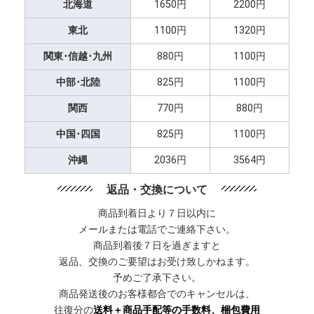
北海道
1650円
2200円
東北
1100円
1320円
関東･信越･九州
880円
1100円
中部･北陸
825円
1100円
関西
770円
880円
中国･四国
825円
1100円
沖縄
2036円
3564円
返品・交換について
商品到着日より７日以内に
メールまたは電話でご連絡下さい。
商品到着後７日を過ぎますと
返品、交換のご要望はお受け致しかねます。
予めご了承下さい。
商品発送後のお客様都合でのキャンセルは、
往復分の
送料＋商品手配等の手数料、梱包費用