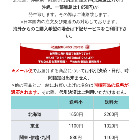
北海道、沖縄県・離島等は別途追加送料
(北海道は770円・
沖縄、一部離島は1,650円)
が
発生致します。その際はご連絡致します。
※日本国内の注文及び発送のみ対応しております。
海外からのご購入希望の場合は下記サービスをご利用下さ
い。
※メール便
でお届けする商品については
代引決済・日付、時
間指定は出来ません。
※他の商品とご一緒にお買い上げの場合は
同梱商品の送料が
適応されます。
その際、
代引決済はご利用いただけません。
送料小
送料大
北海道
1650円
2200円
東北
1100円
1320円
関東･信越･九州
880円
1100円