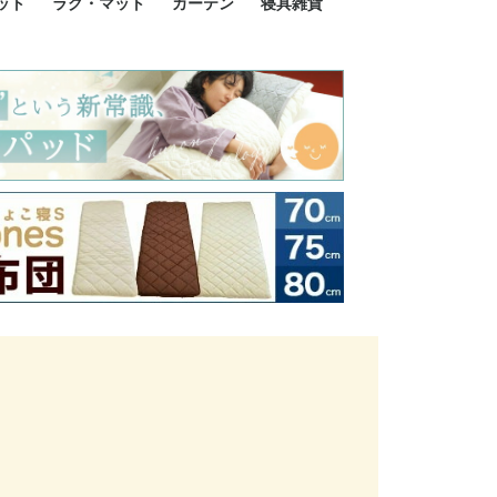
ット
ラグ・マット
カーテン
寝具雑貨
イズ
サイズ
ルサイズ
イズ
綿100%
ア 掛け布団カバー
ル 掛け布団カバー
ルロング 掛け布団
ブル 掛け布団カバ
 掛け布団カバー
ロング 掛け布団カ
ン 掛け布団カバー
掛け布団カバー
ア 敷布団カバー
ングル 敷布団カバ
ル 敷布団カバー
ルロング 敷布団カ
 敷布団カバー
0cm 枕カバー
3cm 枕カバー
0cm 枕カバー
 枕カバー
ル BOXシーツ
ルロング BOXシー
ブル BOXシーツ
 BOXシーツ
ーロング BOXシー
2点セット
3点セット
既成カーテンのサイズ
遮光カーテン
レース・シアーカーテン
Disney ディズニーカーテ
MOOMIN ムーミンカーテ
PEANUTS ピーナツカー
美容・化粧品
シルク寝具・雑貨
HURONテクノロジー リ
ソファカバー
ひざ掛け
パジャマ
クッション
玄関・フロアーマット
ペット用ベッド
インテリア
その他寝具雑貨
100×133～13
100×176～17
100×198～20
ミッキー MIC
プリンセス PR
プーさん Poo
アリス ALICE
ピーターパン P
ー
ン
ン
テン (SNOOPY スヌーピ
カバリー寝具
ー)