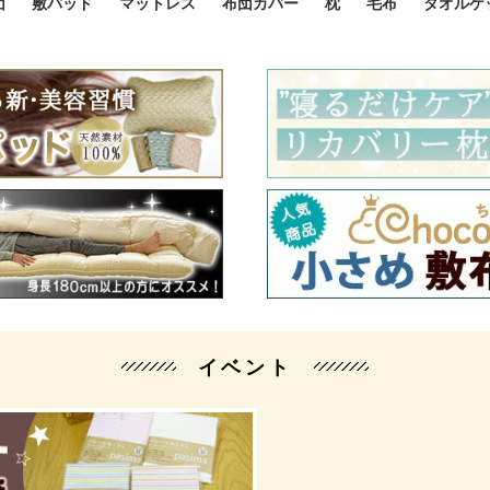
団
敷パッド
マットレス
布団カバー
枕
毛布
タオルケ
ルド
ルド
ダウン
ニ敷布団
い敷布団
い敷布団
性敷布団
シングルサイズ敷パッド
小さい敷パッド
大きい敷パッド
シルク敷パッド
枕パッド
シルク枕パッド
除湿シート
接触冷感パッド
暖かパッド
ガーゼケット
オーガニックコットン
ベッドパッド
パッドセット
70cm幅 ミニシングル
75cm幅 ショートセミシ
80cm幅 セミシングル
掛け布団カバー
敷布団カバー
枕カバー
BOXシーツ
防ダニカバー
クッションカバー
オーガニックコットン
カバーセット
小さめ 35×50cm
やや小さめ 35×55cm
普通 43×63cm
大きめ 50×70cm
パイプ枕
高反発枕
低反発枕
機能性枕・その他枕
ハーフサ
シングル
セミダブ
ダブルサ
接触冷感
天然素材 
ジュニ
シング
シング
セミダ
ダブル
ダブル
クィー
暖か 
ジュニ
セミシ
シング
シング
ダブル
35x5
43x6
50x7
シルク
シング
シング
セミダ
ダブル
スーパ
カバー
カバー
ングル
カバ
ー
バー
ー
バー
ツ
ツ
イベント