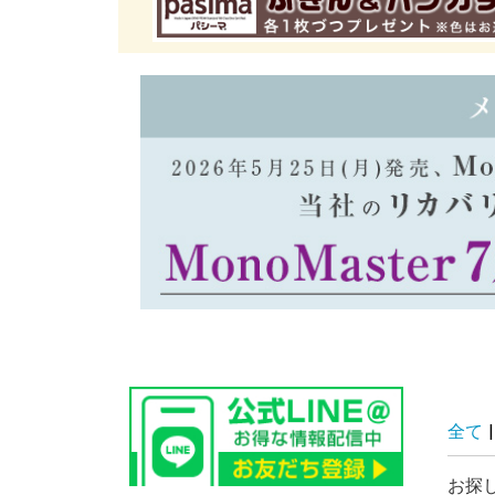
全て
|
お探