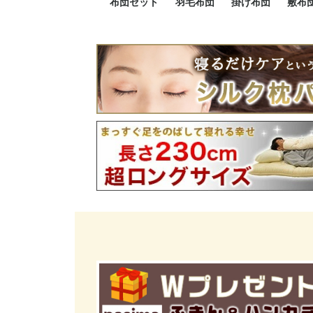
布団セット
羽毛布団
掛け布団
敷布
羽毛布団セット
小さい布団セット
大きい布団セット
掛け布団セット
敷布団セット
プレミアムゴールド
ロイヤルゴールド
エクセルゴールド
ニューゴールド
マザーダックダウン
マザーグースダウン
スーパーロングサイズ
洗える羽毛布団
肌掛け布団
防ダニ掛け布団
洗える掛け布団
小さい掛け布団
大きい掛け布団
肌掛け布団
2点セット
3点セット
4点セット
5点セット
6点セット
エクセルゴー
ロイヤルゴー
マザーダック
2点セット
3点セット
4点セット
6点セット
2点セット
3点セット
防ダ
小さ
大き
機能