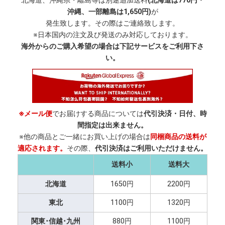
北海道、沖縄県・離島等は別途追加送料
(北海道は770円・
沖縄、一部離島は1,650円)
が
発生致します。その際はご連絡致します。
※日本国内の注文及び発送のみ対応しております。
海外からのご購入希望の場合は下記サービスをご利用下さ
い。
※メール便
でお届けする商品については
代引決済・日付、時
間指定は出来ません。
※他の商品とご一緒にお買い上げの場合は
同梱商品の送料が
適応されます。
その際、
代引決済はご利用いただけません。
送料小
送料大
北海道
1650円
2200円
東北
1100円
1320円
関東･信越･九州
880円
1100円