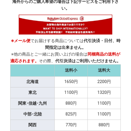
海外からのご購入希望の場合は下記サービスをご利用下さ
い。
※メール便
でお届けする商品については
代引決済・日付、時
間指定は出来ません。
※他の商品とご一緒にお買い上げの場合は
同梱商品の送料が
適応されます。
その際、
代引決済はご利用いただけません。
送料小
送料大
北海道
1650円
2200円
東北
1100円
1320円
関東･信越･九州
880円
1100円
中部･北陸
825円
1100円
関西
770円
880円