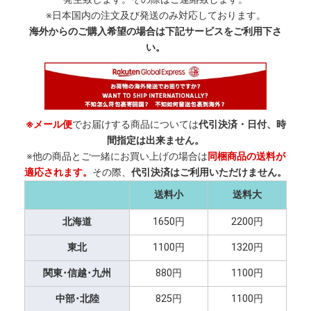
※日本国内の注文及び発送のみ対応しております。
海外からのご購入希望の場合は下記サービスをご利用下さ
い。
※メール便
でお届けする商品については
代引決済・日付、時
間指定は出来ません。
※他の商品とご一緒にお買い上げの場合は
同梱商品の送料が
適応されます。
その際、
代引決済はご利用いただけません。
送料小
送料大
北海道
1650円
2200円
東北
1100円
1320円
関東･信越･九州
880円
1100円
中部･北陸
825円
1100円