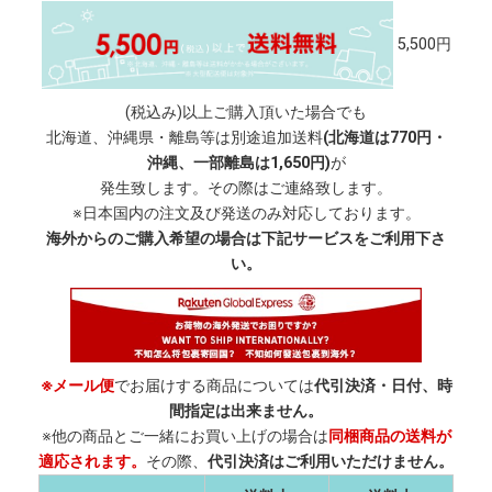
5,500円
(税込み)以上ご購入頂いた場合でも
北海道、沖縄県・離島等は別途追加送料
(北海道は770円・
沖縄、一部離島は1,650円)
が
発生致します。その際はご連絡致します。
※日本国内の注文及び発送のみ対応しております。
海外からのご購入希望の場合は下記サービスをご利用下さ
い。
※メール便
でお届けする商品については
代引決済・日付、時
間指定は出来ません。
※他の商品とご一緒にお買い上げの場合は
同梱商品の送料が
適応されます。
その際、
代引決済はご利用いただけません。