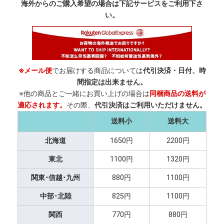
海外からのご購入希望の場合は下記サービスをご利用下さ
い。
※メール便
でお届けする商品については
代引決済・日付、時
間指定は出来ません。
※他の商品とご一緒にお買い上げの場合は
同梱商品の送料が
適応されます。
その際、
代引決済はご利用いただけません。
送料小
送料大
北海道
1650円
2200円
東北
1100円
1320円
関東･信越･九州
880円
1100円
中部･北陸
825円
1100円
関西
770円
880円