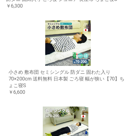
￥6,300
小さめ 敷布団 セミシングル 防ダニ 固わた入り
70×200cm 送料無料 日本製 ごろ寝 幅が狭い【70】ち
ょこ寝S
￥6,600