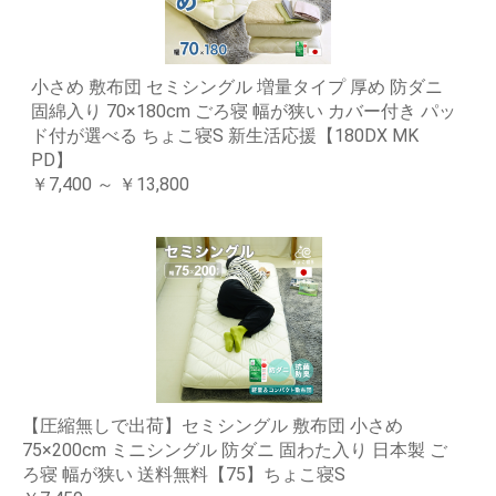
小さめ 敷布団 セミシングル 増量タイプ 厚め 防ダニ
固綿入り 70×180cm ごろ寝 幅が狭い カバー付き パッ
ド付が選べる ちょこ寝S 新生活応援【180DX MK
PD】
￥7,400 ～ ￥13,800
【圧縮無しで出荷】セミシングル 敷布団 小さめ
75×200cm ミニシングル 防ダニ 固わた入り 日本製 ご
ろ寝 幅が狭い 送料無料【75】ちょこ寝S