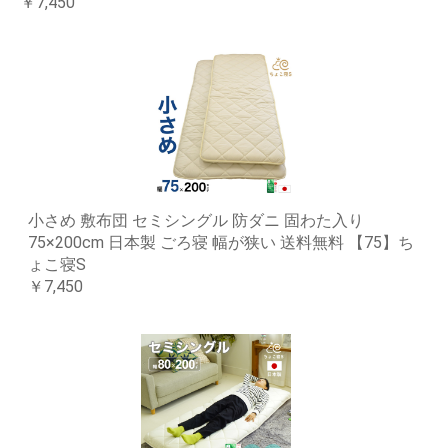
￥7,450
小さめ 敷布団 セミシングル 防ダニ 固わた入り
75×200cm 日本製 ごろ寝 幅が狭い 送料無料 【75】ち
ょこ寝S
￥7,450