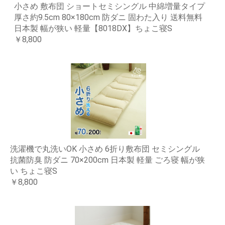
小さめ 敷布団 ショートセミシングル 中綿増量タイプ
厚さ約9.5cm 80×180cm 防ダニ 固わた入り 送料無料
日本製 幅が狭い 軽量【8018DX】ちょこ寝S
￥8,800
洗濯機で丸洗いOK 小さめ 6折り敷布団 セミシングル
抗菌防臭 防ダニ 70×200cm 日本製 軽量 ごろ寝 幅が狭
い ちょこ寝S
￥8,800