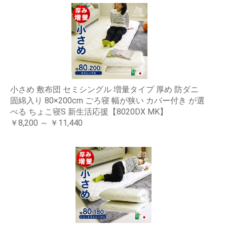
小さめ 敷布団 セミシングル 増量タイプ 厚め 防ダニ
固綿入り 80×200cm ごろ寝 幅が狭い カバー付き が選
べる ちょこ寝S 新生活応援【8020DX MK】
￥8,200 ～ ￥11,440