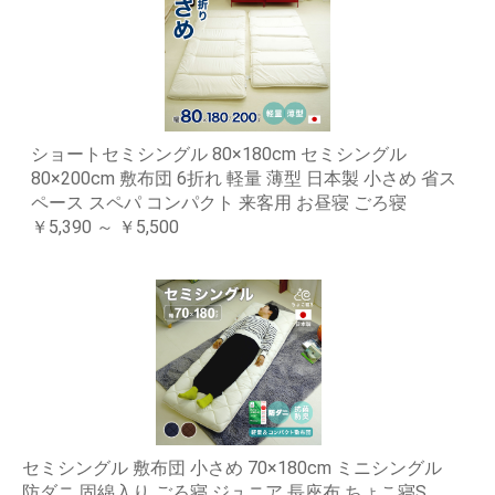
ショートセミシングル 80×180cm セミシングル
80×200cm 敷布団 6折れ 軽量 薄型 日本製 小さめ 省ス
ペース スペパ コンパクト 来客用 お昼寝 ごろ寝
￥5,390 ～ ￥5,500
セミシングル 敷布団 小さめ 70×180cm ミニシングル
防ダニ 固綿入り ごろ寝 ジュニア 長座布 ちょこ寝S