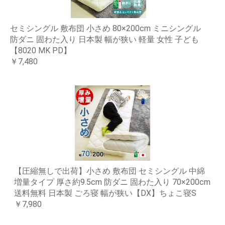
セミシングル 敷布団 小さめ 80×200cm ミニシングル
防ダニ 固わた入り 日本製 幅が狭い 軽量 女性 子ども
【8020 MK PD】
￥7,480
【圧縮無しで出荷】小さめ 敷布団 セミシングル 中綿
増量タイプ 厚さ約9.5cm 防ダニ 固わた入り 70×200cm
送料無料 日本製 ごろ寝 幅が狭い【DX】ちょこ寝S
￥7,980