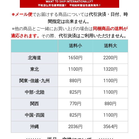
※メール便
でお届けする商品については
代引決済・日付、時
間指定は出来ません。
※他の商品とご一緒にお買い上げの場合は
同梱商品の送料が
適応されます。
その際、
代引決済はご利用いただけません。
送料小
送料大
北海道
1650円
2200円
東北
1100円
1320円
関東･信越･九州
880円
1100円
中部･北陸
825円
1100円
関西
770円
880円
中国･四国
825円
1100円
沖縄
2036円
3564円