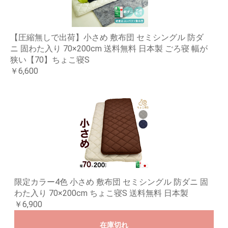
【圧縮無しで出荷】小さめ 敷布団 セミシングル 防ダ
ニ 固わた入り 70×200cm 送料無料 日本製 ごろ寝 幅が
狭い【70】ちょこ寝S
￥6,600
限定カラー4色 小さめ 敷布団 セミシングル 防ダニ 固
わた入り 70×200cm ちょこ寝S 送料無料 日本製
￥6,900
在庫切れ