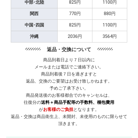
中部･北陸
825円
1100円
関西
770円
880円
中国･四国
825円
1100円
沖縄
2036円
3564円
返品・交換について
商品到着日より７日以内に
メールまたは電話でご連絡下さい。
商品到着後７日を過ぎますと
返品、交換のご要望はお受け致しかねます。
予めご了承下さい。
商品発送後のお客様都合でのキャンセルは、
往復分の
送料＋商品手配等の手数料、梱包費用
が
お客様のご負担
となります。
返品・交換は商品衛生上、未開封、未使用のものに限らせて
頂きます。