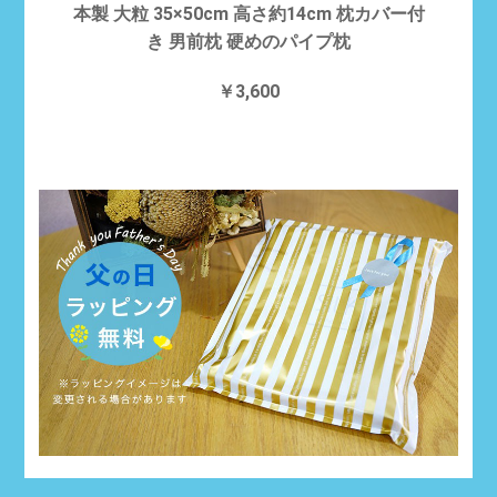
本製 大粒 35×50cm 高さ約14cm 枕カバー付
き 男前枕 硬めのパイプ枕
￥3,600