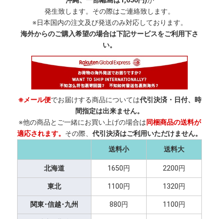
沖縄、一部離島は1,650円)
が
発生致します。その際はご連絡致します。
※日本国内の注文及び発送のみ対応しております。
海外からのご購入希望の場合は下記サービスをご利用下さ
い。
※メール便
でお届けする商品については
代引決済・日付、時
間指定は出来ません。
※他の商品とご一緒にお買い上げの場合は
同梱商品の送料が
適応されます。
その際、
代引決済はご利用いただけません。
送料小
送料大
北海道
1650円
2200円
東北
1100円
1320円
関東･信越･九州
880円
1100円