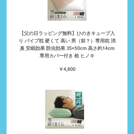
【父の日ラッピング無料】ひのきキューブ入
り パイプ枕 硬くて 高い 男（前？）専用枕 消
臭 安眠効果 防虫効果 35×50cm 高さ約14cm
専用カバー付き 桧 ヒノキ
￥4,800