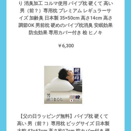
り 消臭加工 コルマ使用 パイプ枕 硬くて 高い
男（前？）専用枕 プレミアム レギュラーサ
イズ 加齢臭 日本製 35×50cm 高さ14cm 高さ
調節OK 男前枕 硬めのパイプ枕消臭 安眠効果
防虫効果 専用カバー付き 桧 ヒノキ
￥6,300
【父の日ラッピング無料】パイプ枕 硬くて
高い 男（前？）専用枕 ビッグサイズ 日本製
大粒 43×63cm 高さ約17cm 枕カバー付き 硬