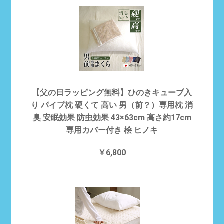
【父の日ラッピング無料】ひのきキューブ入
り パイプ枕 硬くて 高い 男（前？）専用枕 消
臭 安眠効果 防虫効果 43×63cm 高さ約17cm
専用カバー付き 桧 ヒノキ
￥6,800