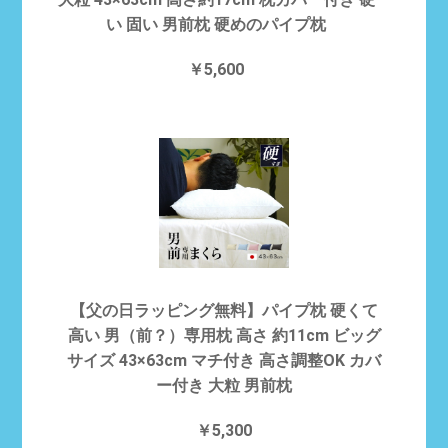
い 固い 男前枕 硬めのパイプ枕
￥5,600
【父の日ラッピング無料】パイプ枕 硬くて
高い 男（前？）専用枕 高さ 約11cm ビッグ
サイズ 43×63cm マチ付き 高さ調整OK カバ
ー付き 大粒 男前枕
￥5,300