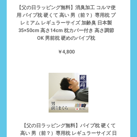
【父の日ラッピング無料】消臭加工 コルマ使
用 パイプ枕 硬くて 高い 男（前？）専用枕 プ
レミアム レギュラーサイズ 加齢臭 日本製
35×50cm 高さ14cm 枕カバー付き 高さ調節
OK 男前枕 硬めのパイプ枕
￥4,800
【父の日ラッピング無料】パイプ枕 硬くて
高い 男（前？）専用枕 レギュラーサイズ 日