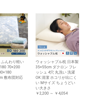
 ふんわり軽い
ウォッシャブル枕 日本製
180 70×200
35×55cm ダクロン フレ
80×180
ッシュ 4穴 丸洗い 洗濯
0cm 敷布団対応
OK 清潔 ホコリが出にく
い Mサイズ ちょうどい
い大きさ
￥2,200 ～ ￥4,054