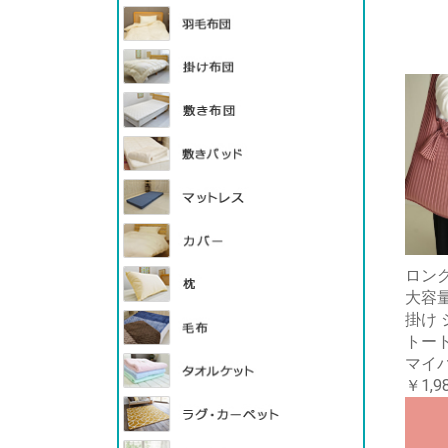
ロン
大容量
掛け
トー
マイ
￥1,9