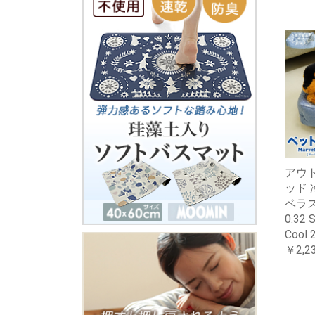
アウ
ッド 
ベラス
0.3
Cool
￥2,2