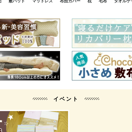
団
敷パッド
マットレス
布団カバー
枕
毛布
タオルケ
ルド
ルド
ダウン
ニ敷布団
い敷布団
い敷布団
性敷布団
シングルサイズ敷パッド
小さい敷パッド
大きい敷パッド
シルク敷パッド
枕パッド
シルク枕パッド
除湿シート
接触冷感パッド
暖かパッド
ガーゼケット
オーガニックコットン
ベッドパッド
パッドセット
70cm幅 ミニシングル
75cm幅 ショートセミシ
80cm幅 セミシングル
掛け布団カバー
敷布団カバー
枕カバー
BOXシーツ
防ダニカバー
クッションカバー
オーガニックコットン
カバーセット
小さめ 35×50cm
やや小さめ 35×55cm
普通 43×63cm
大きめ 50×70cm
パイプ枕
高反発枕
低反発枕
機能性枕・その他枕
ハーフサ
シングル
セミダブ
ダブルサ
接触冷感
天然素材 
ジュニ
シング
シング
セミダ
ダブル
ダブル
クィー
暖か 
ジュニ
セミシ
シング
シング
ダブル
35x5
43x6
50x7
シルク
シング
シング
セミダ
ダブル
スーパ
カバー
カバー
ングル
カバ
ー
バー
ー
バー
ツ
ツ
イベント