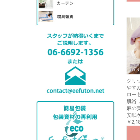
クリ
やす
ロー 
肌浴 
麻の
安眠
￥2,1