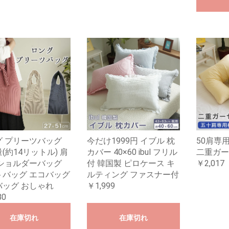
グ プリーツバッグ
今だけ1999円 イブル 枕
50肩専
(約14リットル) 肩
カバー 40×60 ibul フリル
二重ガー
 ショルダーバッグ
付 韓国製 ピロケース キ
￥2,017
トバッグ エコバッグ
ルティング ファスナー付
バッグ おしゃれ
￥1,999
80
在庫切れ
在庫切れ