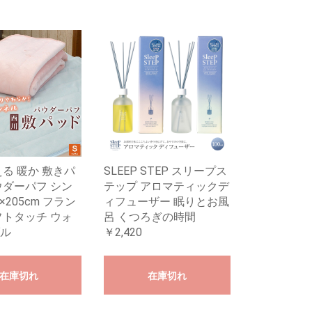
える 暖か 敷きパ
SLEEP STEP スリープス
ウダーパフ シン
テップ アロマティックデ
0×205cm フラン
ィフューザー 眠りとお風
フトタッチ ウォ
呂 くつろぎの時間
ル
￥2,420
在庫切れ
在庫切れ