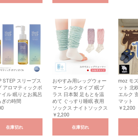
EP STEP スリープス
おやすみ用レッグウォー
moz モ
プ アロマティックボ
マー シルクタイプ 眠プ
ット 北
オイル 眠りとお風呂
ラス 日本製 足もとを温
エルク 
ろぎの時間
めて ぐっすり睡眠 夜用
マット
00
ソックス ナイトソックス
￥2,200
￥2,200
在庫切れ
在庫切れ