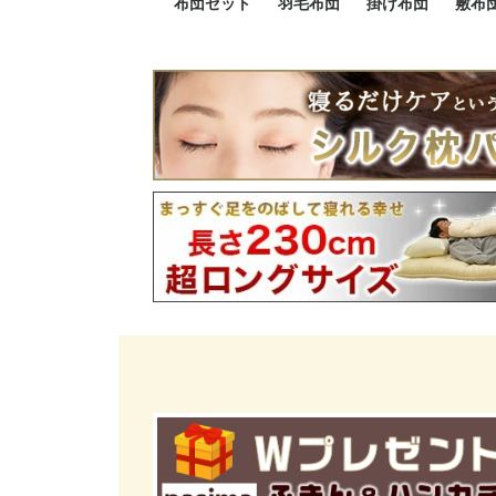
布団セット
羽毛布団
掛け布団
敷布
羽毛布団セット
小さい布団セット
大きい布団セット
掛け布団セット
敷布団セット
プレミアムゴールド
ロイヤルゴールド
エクセルゴールド
ニューゴールド
マザーダックダウン
マザーグースダウン
スーパーロングサイズ
洗える羽毛布団
肌掛け布団
防ダニ掛け布団
洗える掛け布団
小さい掛け布団
大きい掛け布団
肌掛け布団
2点セット
3点セット
4点セット
5点セット
6点セット
エクセルゴー
ロイヤルゴー
マザーダック
2点セット
3点セット
4点セット
6点セット
2点セット
3点セット
防ダ
小さ
大き
機能