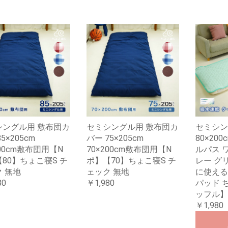
シングル用 敷布団カ
セミシングル用 敷布団カ
セミシン
5×205cm
バー 75×205cm
80×20
200cm敷布団用【N
70×200cm敷布団用【N
ルパス 
80】ちょこ寝S チ
ポ】【70】ちょこ寝S チ
レー グ
 無地
ェック 無地
に使える
80
￥1,980
パッド 
ッフル】
￥1,980