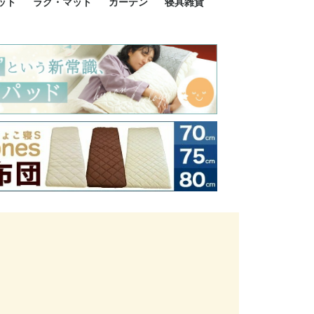
ット
ラグ・マット
カーテン
寝具雑貨
イズ
サイズ
ルサイズ
イズ
綿100%
ア 掛け布団カバー
ル 掛け布団カバー
ルロング 掛け布団
ブル 掛け布団カバ
 掛け布団カバー
ロング 掛け布団カ
ン 掛け布団カバー
掛け布団カバー
ア 敷布団カバー
ングル 敷布団カバ
ル 敷布団カバー
ルロング 敷布団カ
 敷布団カバー
0cm 枕カバー
3cm 枕カバー
0cm 枕カバー
 枕カバー
ル BOXシーツ
ルロング BOXシー
ブル BOXシーツ
 BOXシーツ
ーロング BOXシー
2点セット
3点セット
既成カーテンのサイズ
遮光カーテン
レース・シアーカーテン
Disney ディズニーカーテ
MOOMIN ムーミンカーテ
PEANUTS ピーナツカー
美容・化粧品
シルク寝具・雑貨
HURONテクノロジー リ
ソファカバー
ひざ掛け
パジャマ
クッション
玄関・フロアーマット
ペット用ベッド
インテリア
その他寝具雑貨
100×133～13
100×176～17
100×198～20
ミッキー MIC
プリンセス PR
プーさん Poo
アリス ALICE
ピーターパン P
ー
ン
ン
テン (SNOOPY スヌーピ
カバリー寝具
ー)