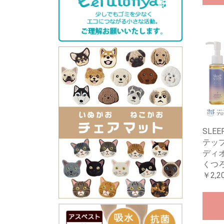
SLE
テッ
ディ
くつ
￥2,2