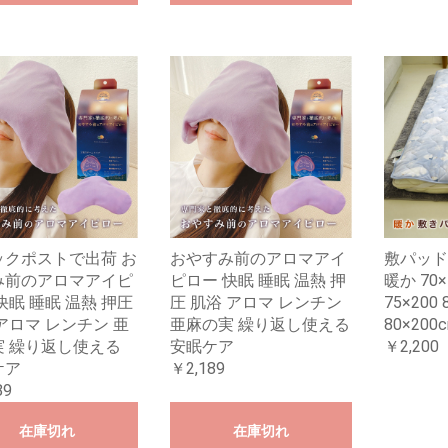
ックポストで出荷 お
おやすみ前のアロマアイ
敷パッド
み前のアロマアイピ
ピロー 快眠 睡眠 温熱 押
暖か 70×
快眠 睡眠 温熱 押圧
圧 肌浴 アロマ レンチン
75×200 
アロマ レンチン 亜
亜麻の実 繰り返し使える
80×20
実 繰り返し使える
安眠ケア
￥2,200
ケア
￥2,189
89
在庫切れ
在庫切れ