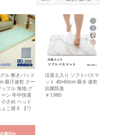
グル 敷きパッド
珪藻土入り ソフトバスマ
0cm 吸汗速乾 クー
ット 40×60cm 吸水 速乾
ワッフル 無地 グ
抗菌防臭
リーン 年中快適
￥1,980
 小さめ ベッド
ちょこ寝Ｓ 【ワ
在庫切れ