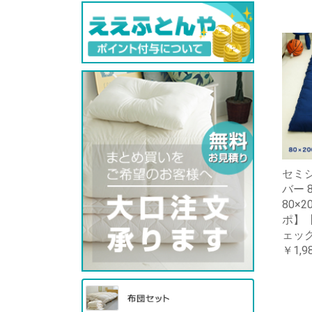
セミ
バー 8
80×
ポ】【
ェック
￥1,9