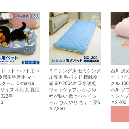
トレット ペット用ベ
ミニシングル セミシング
西川 洗
冷感生地使用 マー
ル専用 敷パッド 接触冷
ッド パ
クール Q-max値
感 80×200cm 吸水速乾
グル 10
2 Sサイズ 小型犬 夏用
ウォッシャブル 小さめ
ネル ソ
 2022年
幅が狭い 敷きパッド ク
ッシャブ
33
ール ひんやり ちょこ寝S
￥2,400
￥2,350